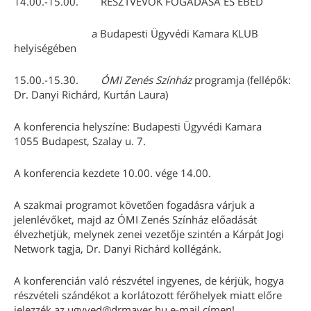
14.00.-15.00. RÉSZTVEVŐK FOGADÁSA ÉS EBÉD
a Budapesti Ügyvédi Kamara KLUB
helyiségében
15.00.-15.30.
ÓMI Zenés Színház
programja (fellépők:
Dr. Danyi Richárd, Kurtán Laura)
A konferencia helyszíne: Budapesti Ügyvédi Kamara
1055 Budapest, Szalay u. 7.
A konferencia kezdete 10.00. vége 14.00.
A szakmai programot követően fogadásra várjuk a
jelenlévőket, majd az ÓMI Zenés Színház előadását
élvezhetjük, melynek zenei vezetője szintén a Kárpát Jogi
Network tagja, Dr. Danyi Richárd kollégánk.
A konferencián való részvétel ingyenes, de kérjük, hogya
részvételi szándékot a korlátozott férőhelyek miatt előre
jelezzék az ugyved@drmayer.hu e-mail címen!