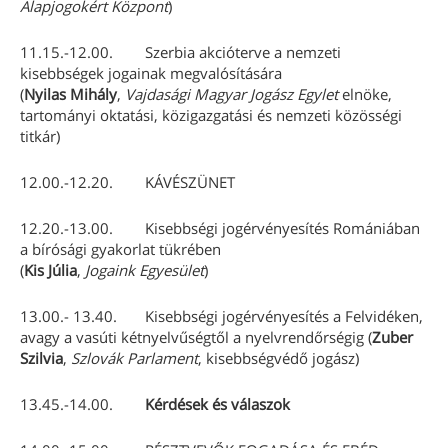
Alapjogokért Központ
)
11.15.-12.00. Szerbia akcióterve a nemzeti
kisebbségek jogainak megvalósítására
(
Nyilas Mihály
,
Vajdasági Magyar Jogász Egylet
elnöke,
tartományi oktatási, közigazgatási és nemzeti közösségi
titkár)
12.00.-12.20. KÁVÉSZÜNET
12.20.-13.00. Kisebbségi jogérvényesítés Romániában
a bírósági gyakorlat tükrében
(
Kis Júlia
,
Jogaink Egyesület
)
13.00.- 13.40. Kisebbségi jogérvényesítés a Felvidéken,
avagy a vasúti kétnyelvűségtől a nyelvrendőrségig (
Zuber
Szilvia
,
Szlovák Parlament
, kisebbségvédő jogász)
13.45.-14.00.
Kérdések és válaszok