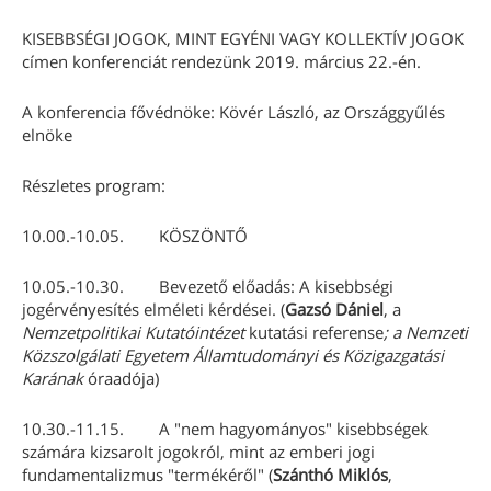
KISEBBSÉGI JOGOK, MINT EGYÉNI VAGY KOLLEKTÍV JOGOK
címen konferenciát rendezünk 2019. március 22.-én.
A konferencia fővédnöke: Kövér László, az Országgyűlés
elnöke
Részletes program:
10.00.-10.05. KÖSZÖNTŐ
10.05.-10.30. Bevezető előadás: A kisebbségi
jogérvényesítés elméleti kérdései. (
Gazsó Dániel
, a
Nemzetpolitikai Kutatóintézet
kutatási referense
; a Nemzeti
Közszolgálati Egyetem Államtudományi és Közigazgatási
Karának
óraadója)
10.30.-11.15. A "nem hagyományos" kisebbségek
számára kizsarolt jogokról, mint az emberi jogi
fundamentalizmus "termékéről" (
Szánthó Miklós
,