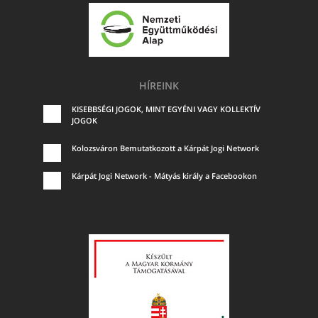
HÍREINK
KISEBBSÉGI JOGOK, MINT EGYÉNI VAGY KOLLEKTÍV
JOGOK
Kolozsváron Bemutatkozott a Kárpát Jogi Network
Kárpát Jogi Network - Mátyás király a Facebookon