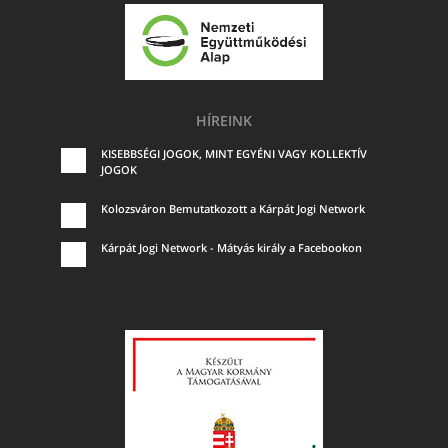
HÍREINK
KISEBBSÉGI JOGOK, MINT EGYÉNI VAGY KOLLEKTÍV
JOGOK
Kolozsváron Bemutatkozott a Kárpát Jogi Network
Kárpát Jogi Network - Mátyás király a Facebookon