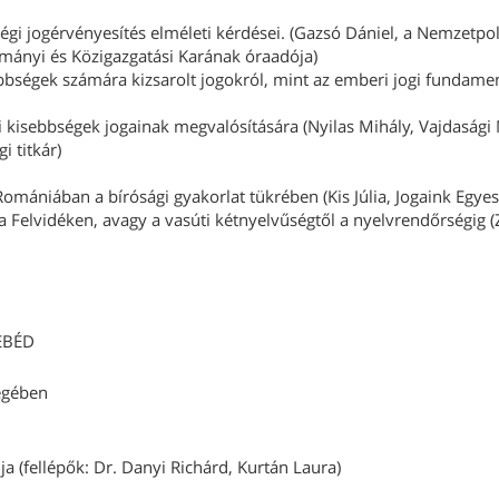
gi jogérvényesítés elméleti kérdései. (Gazsó Dániel, a Nemzetpolit
mányi és Közigazgatási Karának óraadója)
ségek számára kizsarolt jogokról, mint az emberi jogi fundamen
i kisebbségek jogainak megvalósítására (Nyilas Mihály, Vajdasági
i titkár)
omániában a bírósági gyakorlat tükrében (Kis Júlia, Jogaink Egyes
a Felvidéken, avagy a vasúti kétnyelvűségtől a nyelvrendőrségig (
EBÉD
égében
 (fellépők: Dr. Danyi Richárd, Kurtán Laura)