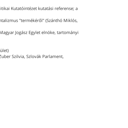
ikai Kutatóintézet kutatási referense; a
talizmus "termékéről" (Szánthó Miklós,
 Magyar Jogász Egylet elnöke, tartományi
ület)
Zuber Szilvia, Szlovák Parlament,