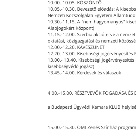
10.00.-10.05. KÖSZÖNTŐ
10.05.-10.30. Bevezető előadás: A kisebbsé
Nemzeti Közszolgálati Egyetem Államtudo
10.30.-11.15. A "nem hagyományos" kisebb
Alapjogokért Központ)
11.15.-12.00. Szerbia akcióterve a nemzet
oktatási, közigazgatási és nemzeti közösség
12.00.-12.20. KÁVÉSZÜNET
12.20.-13.00. Kisebbségi jogérvényesítés R
13.00.- 13.40. Kisebbségi jogérvényesítés 
kisebbségvédő jogász)
13.45.-14.00. Kérdések és válaszok
4.00.-15.00. RÉSZTVEVŐK FOGADÁSA ÉS 
a Budapesti Ügyvédi Kamara KLUB helyis
15.00.-15.30. ÓMI Zenés Színház programja