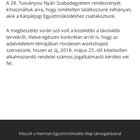
A 28. Tusványosi Nyári Szabadegyetem rendezvényét
kihasználtuk arra, hogy ismételten találkozzunk néhányan,
akik a Kárpátjogi Együttműködéshez csatlakoztunk.
A megbeszélés során szó volt a közelebbi a távolabbi
tervekről, illetve egészen konkrétan arról is, hogy az
adatvédelem témájában rövidesen workshopot
szervezünk, hiszen az új, 2018. május 25.-től kötelezően
alkalmazandó rendelet számos jogalkalmazói kérdést vet
fel.
Készült a Nemzeti Együttműködési Alap támogatásával