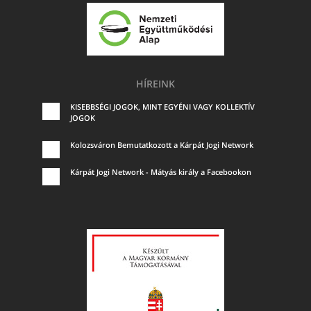
HÍREINK
KISEBBSÉGI JOGOK, MINT EGYÉNI VAGY KOLLEKTÍV
JOGOK
Kolozsváron Bemutatkozott a Kárpát Jogi Network
Kárpát Jogi Network - Mátyás király a Facebookon